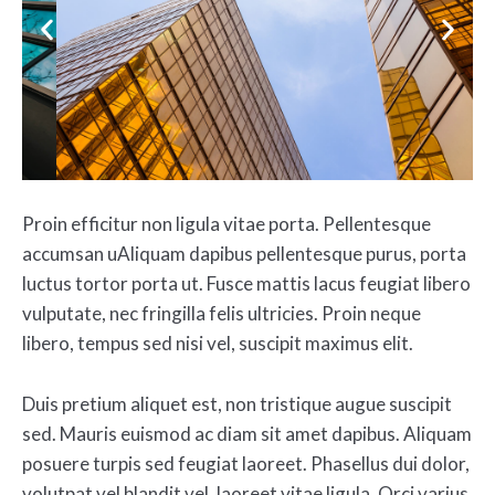
Proin efficitur non ligula vitae porta. Pellentesque
accumsan uAliquam dapibus pellentesque purus, porta
luctus tortor porta ut. Fusce mattis lacus feugiat libero
vulputate, nec fringilla felis ultricies. Proin neque
libero, tempus sed nisi vel, suscipit maximus elit.
Duis pretium aliquet est, non tristique augue suscipit
sed. Mauris euismod ac diam sit amet dapibus. Aliquam
posuere turpis sed feugiat laoreet. Phasellus dui dolor,
volutpat vel blandit vel, laoreet vitae ligula. Orci varius