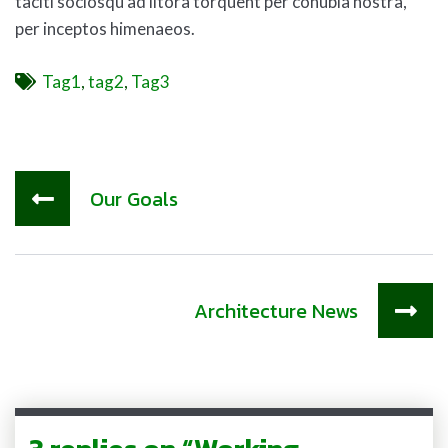
taciti sociosqu ad litora torquent per conubia nostra,
per inceptos himenaeos.
Tags
Tag1
,
tag2
,
Tag3
Our Goals
Architecture News