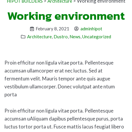
>
>
Working environment
HIPOT BUILDERS
Architecture
Working environment
February 8, 2021
adminhipot
Architecture
,
Dustro
,
News
,
Uncategorized
Proin efficitur non ligula vitae porta. Pellentesque
accumsan ullamcorper erat nec luctus. Sed at
fermentum velit. Mauris tempor ante quis augue
vestibulum ullamcorper. Donec volutpat ante ntum
porta
Proin efficitur non ligula vitae porta. Pellentesque
accumsan uAliquam dapibus pellentesque purus, porta
luctus tortor porta ut. Fusce mattis lacus feugiat libero